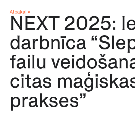
Atpakaļ ×
NEXT 2025: le
darbnīca “Sle
failu veidošan
citas maģiska
prakses”