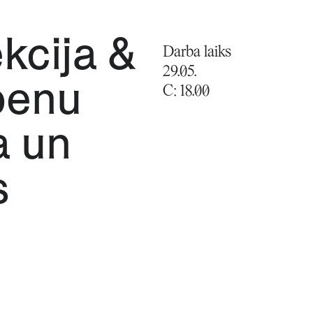
kcija &
Darba laiks
29.05.
penu
C: 18.00
a un
s