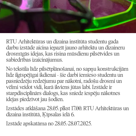
RTU Arhitektūras un dizaina institūta studentu gada
darbu izstāde aicina iepazīt jauno arhitektu un dizaineru
drosmīgās idejas, kas risina mūsdienu pilsētvides un
sabiedrības izaicinājumus.
No tekstila līdz pilsētplānošanai, no sapņu konstrukcijām
līdz ilgtspējīgai ikdienai - šie darbi iemieso studentu un
pasniedzēju redzējumu par nākotni, radošu drosmi un
vēlmi veidot vidi, kurā ikviens jūtas labi. Izstāde ir
starpdisciplinārs dialogs, kas sniedz iespēju nākotnes
idejas piedzīvot jau šodien.
Izstādes atklāšana 28.05. plkst 17.00. RTU Arhitektūras un
dizaina institūtā, Ķīpsalas ielā 6.
Izstāde apskatāma no 28.05.-28.07.2025.