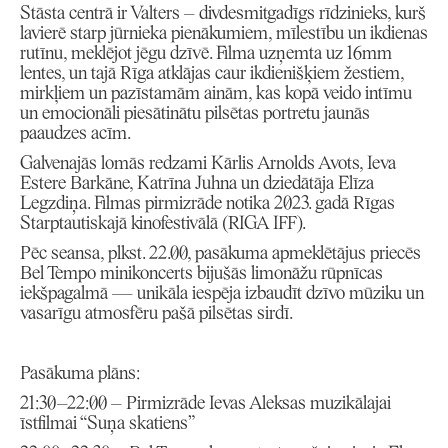
Stāsta centrā ir Valters – divdesmitgadīgs rīdzinieks, kurš
lavierē starp jūrnieka pienākumiem, mīlestību un ikdienas
rutīnu, meklējot jēgu dzīvē. Filma uzņemta uz 16mm
lentes, un tajā Rīga atklājas caur ikdienišķiem žestiem,
mirkļiem un pazīstamām ainām, kas kopā veido intīmu
un emocionāli piesātinātu pilsētas portretu jaunās
paaudzes acīm.
Galvenajās lomās redzami Kārlis Arnolds Avots, Ieva
Estere Barkāne, Katrīna Juhna un dziedātāja Elīza
Legzdiņa. Filmas pirmizrāde notika 2023. gadā Rīgas
Starptautiskajā kinofestivālā (RIGA IFF).
Pēc seansa, plkst. 22.00, pasākuma apmeklētājus priecēs
Bel Tempo minikoncerts bijušās limonāžu rūpnīcas
iekšpagalmā — unikāla iespēja izbaudīt dzīvo mūziku un
vasarīgu atmosfēru pašā pilsētas sirdī.
Pasākuma plāns:
21:30–22:00 – Pirmizrāde Ievas Aleksas muzikālajai
īstfilmai “Suņa skatiens”