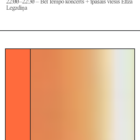
22:00–22:30 – Bel Tempo koncerts + īpašais viesis Elīza
Legzdiņa