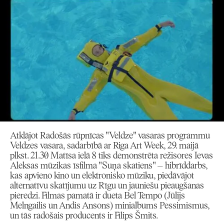
Atklājot Radošās rūpnīcas "Veldze" vasaras programmu
Veldzes vasara, sadarbībā ar Riga Art Week, 29. maijā
plkst. 21.30 Matīsa ielā 8 tiks demonstrēta režisores Ievas
Aleksas mūzikas īsfilma "Suņa skatiens" – hibrīddarbs,
kas apvieno kino un elektronisko mūziku, piedāvājot
alternatīvu skatījumu uz Rīgu un jauniešu pieaugšanas
pieredzi. Filmas pamatā ir dueta Bel Tempo (Jūlijs
Melngailis un Andis Ansons) minialbums Pessimismus,
un tās radošais producents ir Filips Šmits.