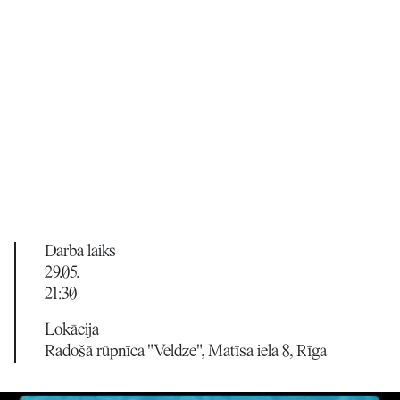
Darba laiks
29.05.
21:30
Lokācija
Radošā rūpnīca "Veldze", Matīsa iela 8, Rīga